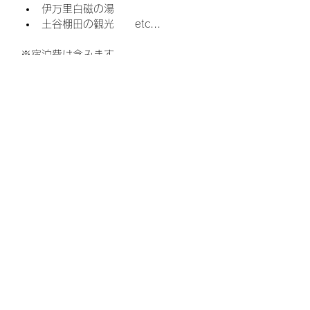
伊万里白磁の湯
土谷棚田の観光　　etc...
※宿泊費は含みます。
※福岡空港〜現地間（松浦市福島町）
の車での送迎（初日、最終日のみ）
※直接車でお越しいただくこともでき
ます。
※その他、公共交通機関でお越しの場
合、東唐津駅、伊万里駅が最寄りとな
りますが、さらに車で40分から1時間
ほどかかります。
※購入いただきましたら、PDFファイ
ルがダウンロードできます。
©
2021-2022
by Elixirs of Life