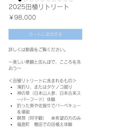
2025田植リトリート
価
￥98,000
格
カートに追加する
詳しくは動画をご覧ください。
〜美しい景観と田んぼで、こころを洗
おう〜
＜田植リトリートに含まれるもの＞
海釣り、またはタケノコ掘り
神の草（日本山人参、日本古来ス
ーパーフード）体験
釣った魚や佐賀牛でバーベキュー
を堪能
瞑想（阿字観）　※希望の方のみ
福島町　棚田での田植え体験